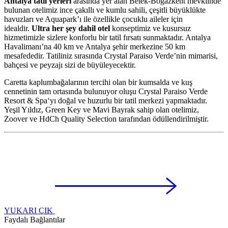
Antalya tatil yerleri
arasında yer alan Belek-Boğazkent mevkiinde
bulunan otelimiz ince çakıllı ve kumlu sahili, çeşitli büyüklükte
havuzları ve Aquapark’ı ile özellikle çocuklu aileler için
idealdir.
Ultra her şey dahil otel
konseptimiz ve kusursuz
hizmetimizle sizlere konforlu bir tatil fırsatı sunmaktadır. Antalya
Havalimanı’na 40 km ve Antalya şehir merkezine 50 km
mesafededir. Tatiliniz sırasında Crystal Paraiso Verde’nin mimarisi,
bahçesi ve peyzajı sizi de büyüleyecektir.
Caretta kaplumbağalarının tercihi olan bir kumsalda ve kuş
cennetinin tam ortasında bulunuyor oluşu Crystal Paraiso Verde
Resort & Spa‘yı doğal ve huzurlu bir tatil merkezi yapmaktadır.
Yeşil Yıldız, Green Key ve Mavi Bayrak sahip olan otelimiz,
Zoover ve HdCh Quality Selection tarafından ödüllendirilmiştir.
YUKARI ÇIK
Faydalı Bağlantılar